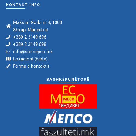
KONTAKT INFO
Maksim Gorki nr.4, 1000
Shkup, Maqedoni
+389 2 3149 696
+389 2 3149 698
info@so-mepso.mk
Lokacioni (harta)
Forma e kontaktit
BASHKËPUNËTORË