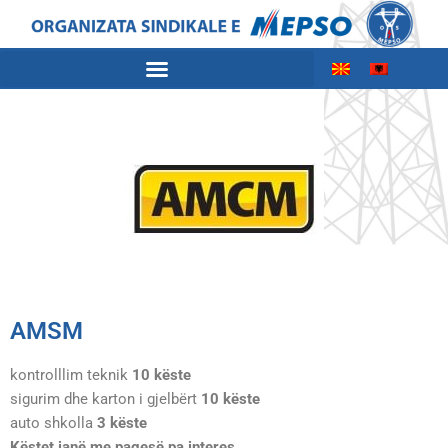
АМSМ
kontrolllim teknik
10 këste
sigurim dhe karton i gjelbërt
10 këste
auto shkolla
3 këste
Këstet janë me pagesë pa interes