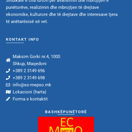
Sindikale e cila lufton për avansimin dhe mbrojtjen e
punëtorëve, realizimin dhe mbrojtjen të drejtave
ekonomike, kulturore dhe të drejtave dhe interesave tjera
të anëtarësisë së vet.
KONTAKT INFO
Maksim Gorki nr.4, 1000
Shkup, Maqedoni
+389 2 3149 696
+389 2 3149 698
info@so-mepso.mk
Lokacioni (harta)
Forma e kontaktit
BASHKËPUNËTORË