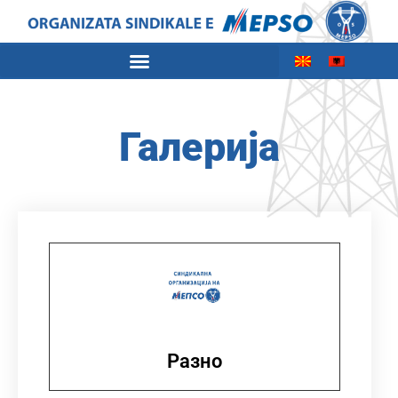
Галерија
Разно