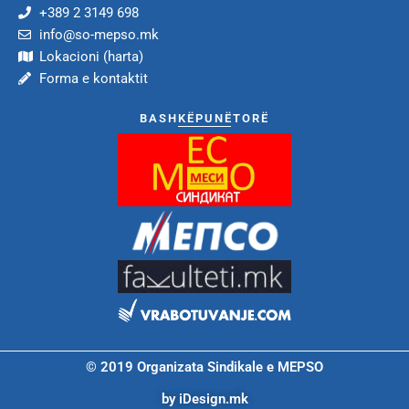
+389 2 3149 698
info@so-mepso.mk
Lokacioni (harta)
Forma e kontaktit
BASHKËPUNËTORË
© 2019 Organizata Sindikale e MEPSO
by iDesign.mk