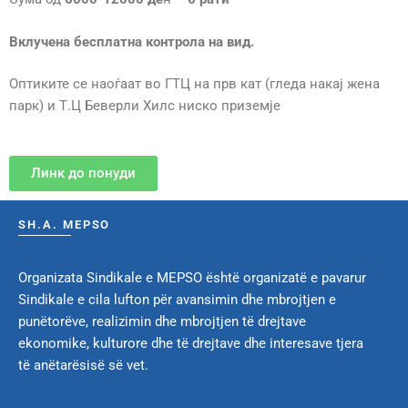
Вклучена бесплатна контрола на вид.
Оптиките се наоѓаат во ГТЦ на прв кат (гледа накај жена
парк) и Т.Ц Беверли Хилс ниско приземје
Линк до понуди
SH.A. MEPSO
Organizata Sindikale e MEPSO është organizatë e pavarur
Sindikale e cila lufton për avansimin dhe mbrojtjen e
punëtorëve, realizimin dhe mbrojtjen të drejtave
ekonomike, kulturore dhe të drejtave dhe interesave tjera
të anëtarësisë së vet.