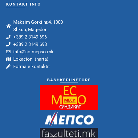
KONTAKT INFO
Maksim Gorki nr.4, 1000
Shkup, Maqedoni
+389 2 3149 696
+389 2 3149 698
info@so-mepso.mk
Lokacioni (harta)
Forma e kontaktit
BASHKËPUNËTORË