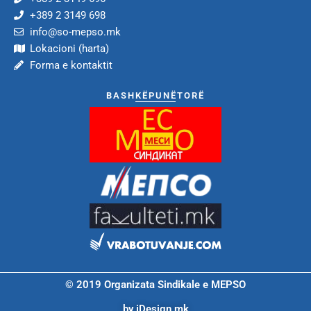
+389 2 3149 698
info@so-mepso.mk
Lokacioni (harta)
Forma e kontaktit
BASHKËPUNËTORË
© 2019 Organizata Sindikale e MEPSO
by iDesign.mk