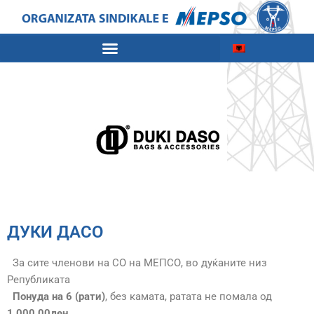
ДУКИ ДAСО
За сите членови на СО на МЕПСО, во дуќаните низ
Републиката
Понуда на 6 (рати)
, без камата, ратата не помала од
1.000.00ден.