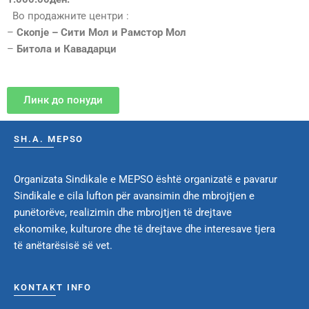
Во продажните центри :
–
Скопје – Сити Мол и Рамстор Мол
–
Битола и Кавадарци
Линк до понуди
SH.A. MEPSO
Organizata Sindikale e MEPSO është organizatë e pavarur
Sindikale e cila lufton për avansimin dhe mbrojtjen e
punëtorëve, realizimin dhe mbrojtjen të drejtave
ekonomike, kulturore dhe të drejtave dhe interesave tjera
të anëtarësisë së vet.
KONTAKT INFO