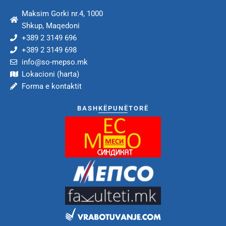
Maksim Gorki nr.4, 1000
Shkup, Maqedoni
+389 2 3149 696
+389 2 3149 698
info@so-mepso.mk
Lokacioni (harta)
Forma e kontaktit
BASHKËPUNËTORË