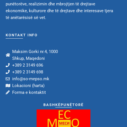
punëtorëve, realizimin dhe mbrojtjen të drejtave
ekonomike, kulturore dhe të drejtave dhe interesave tjera
të anëtarësisë së vet.
KONTAKT INFO
Maksim Gorki nr.4, 1000
Shkup, Maqedoni
+389 2 3149 696
+389 2 3149 698
info@so-mepso.mk
Lokacioni (harta)
Forma e kontaktit
BASHKËPUNËTORË