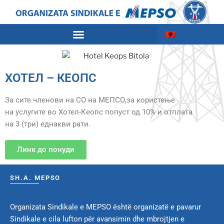
ХОТЕЛ – КЕОПС
За сите членови на СО на МЕПСО,за користење
на услугите во Хотел-Кеопс попуст од 10% и отплата
на 3 (три) еднакви рати.
Линк до понуди
SH.A. MEPSO
Organizata Sindikale e MEPSO është organizatë e pavarur
Sindikale e cila lufton për avansimin dhe mbrojtjen e