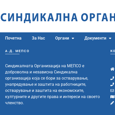
Почетна
За Нас
Органи
Документи
А.Д. МЕПСО
К
Синдикалната Организација на МЕПСО е
доброволна и независна Синдикална
организација која се бори за остварување,
унапредување и заштита на работниците,
остварување и заштита на економските,
културните и другите права и интереси на своето
членство.