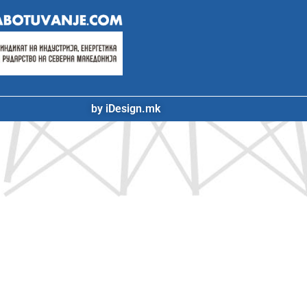
by iDesign.mk