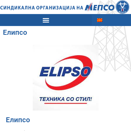
Елипсо
Елипсо