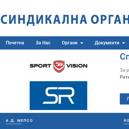
Почетна
За Нас
Органи
Документи
С
За р
Рат
А.Д. МЕПСО
К