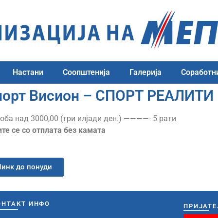
Настани
Соопштенија
Галерија
Соработн
порт Висион – СПОРТ РЕАЛИТИ
оба над 3000,00 (три илјади ден.) ————- 5 рати
ите се со отплата без камата
Линк до понуди
ОНТАКТ ИНФО
ПРИЈАТЕ