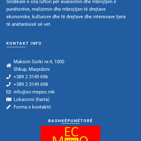
Sindikale e cila lufton për avansimin dhe mbrojtjen e
punëtorëve, realizimin dhe mbrojtjen të drejtave
ekonomike, kulturore dhe të drejtave dhe interesave tjera
të anëtarësisë së vet.
KONTAKT INFO
Maksim Gorki nr.4, 1000
Shkup, Maqedoni
+389 2 3149 696
+389 2 3149 698
info@so-mepso.mk
Lokacioni (harta)
Forma e kontaktit
BASHKËPUNËTORË