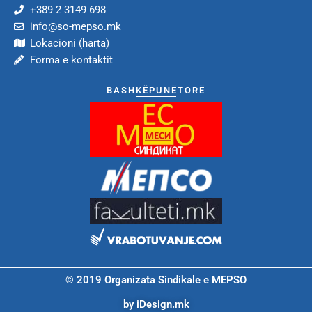
+389 2 3149 698
info@so-mepso.mk
Lokacioni (harta)
Forma e kontaktit
BASHKËPUNËTORË
© 2019 Organizata Sindikale e MEPSO
by iDesign.mk