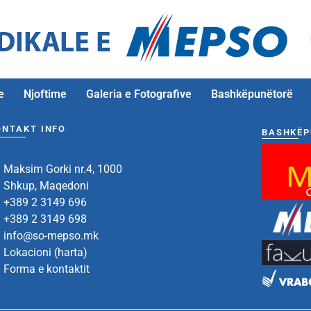
e
Njoftime
Galeria e Fotografive
Bashkëpunëtorë
ONTAKT INFO
BASHKËP
Maksim Gorki nr.4, 1000
Shkup, Maqedoni
+389 2 3149 696
+389 2 3149 698
info@so-mepso.mk
Lokacioni (harta)
Forma e kontaktit