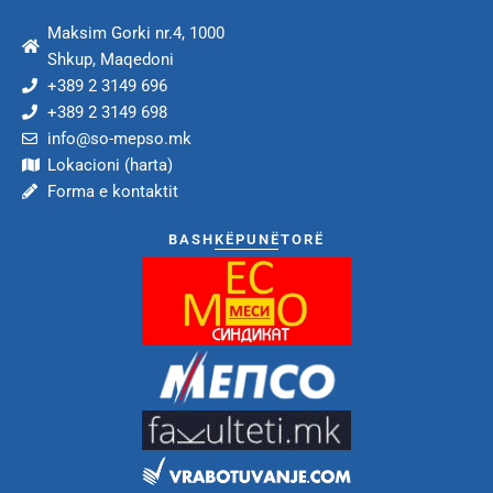
Maksim Gorki nr.4, 1000
Shkup, Maqedoni
+389 2 3149 696
+389 2 3149 698
info@so-mepso.mk
Lokacioni (harta)
Forma e kontaktit
BASHKËPUNËTORË