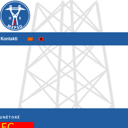
Kontakti
UNËTORË