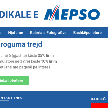
e
Njoftime
Galeria e Fotografive
Bashkëpunëtorë
roguma trejd
 në 6 (gjashtë) këste
35% lirim
ulatorë në 3 (tre) këste
10% lirim
et janë me pagesë pa interes
inku i ofertave
ONTAKT INFO
BASHKËP