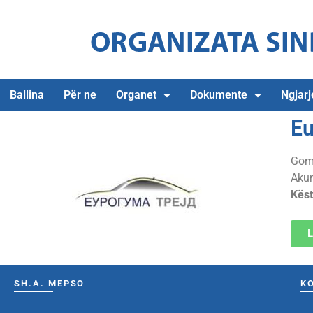
Ballina
Për ne
Organet
Dokumente
Ngjarj
Eu
Goma
Akum
Këst
L
SH.A. MEPSO
K