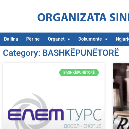
Ballina
Për ne
Organet
Dokumente
Ngjarj
Category: BASHKËPUNËTORË
BASHKËPUNËTORË