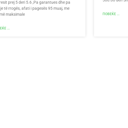
resit prej 5 deri 5.6 ,Pa garantues dhe pa
je të rrogës, afati i pagesës 95 muaj, me
më maksimale
ПОВЕЌЕ ...
ЌЕ ...