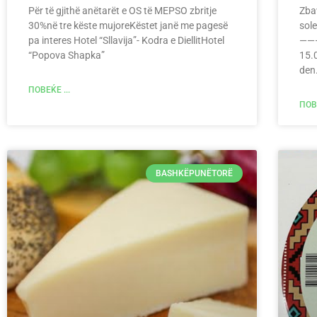
Për të gjithë anëtarët e OS të MEPSO zbritje
Zbav
30%në tre këste mujoreKëstet janë me pagesë
sol
pa interes Hotel “Sllavija”- Kodra e DiellitHotel
———
“Popova Shapka”
15.
den
ПОВЕЌЕ ...
ПОВЕ
BASHKËPUNËTORË