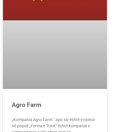
Agro Farm
„Kompania Agro Farm “ apo siç është e njohur
në popull „Ferma e Tonit“ është kompania e