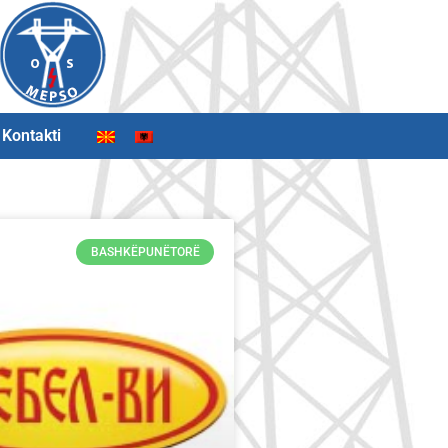
Kontakti
BASHKËPUNËTORË