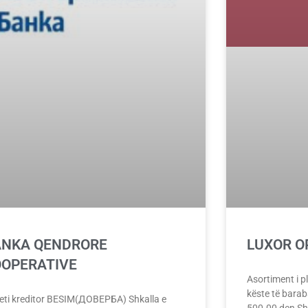
ANKA QENDRORE
LUXOR O
OOPERATIVE
Asortiment i p
këste të baraba
eti kreditor BESIM(ДОВЕРБА) Shkalla e
500.00 den Sh