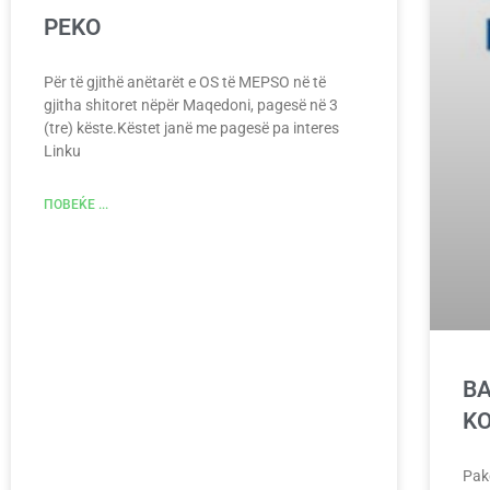
PEKO
Për të gjithë anëtarët e OS të MEPSO në të
gjitha shitoret nëpër Maqedoni, pagesë në 3
(tre) këste.Këstet janë me pagesë pa interes
Linku
ПОВЕЌЕ ...
B
K
Pak