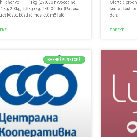
th i dhenve ——– 1kg (290.00 n)Speca në
Ofertë e prodh
ë 1kg, 2.3kg, 5.5kg (kg. 240.00 den)Pagesa
këste , kësti t
tre) këste, kësti të mos jetë më i ulët
den.
ЌЕ ...
ПОВЕЌЕ ...
BASHKËPUNËTORË