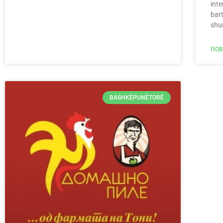
inte
bart
shu
ПОВЕ
BASHKËPUNËTORË