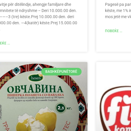
itje për ditëlindje, ahengje familjare dhe
Pagesë pa par
emnitete të ndryshme – Deri 10.000.00 den.
këste, me 1% i
—–3 (tre) këste.Prej 10.000.00 den. deri
mos jetë me vl
000.00 den. —4(katër) këste.Prej 15.000.00
.
ПОВЕЌЕ ...
ЌЕ ...
BASHKËPUNËTORË