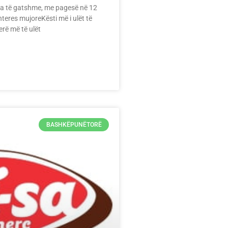
a të gatshme, me pagesë në 12
nteres mujoreKësti më i ulët të
erë më të ulët
BASHKËPUNËTORË