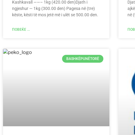
Kashkavall ——– 1kg (420.00 den)Djath i
Dja
ngjeshur — 1kg (300.00 den) Pagesa në (tre)
ajk
këste, kësti të mos jetë më i ulët se 500.00 den.
në (
ПОВЕЌЕ ...
ПОВЕ
BASHKËPUNËTORË