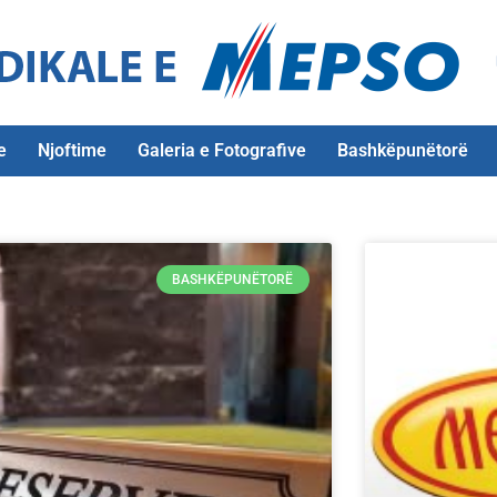
e
Njoftime
Galeria e Fotografive
Bashkëpunëtorë
BASHKËPUNËTORË