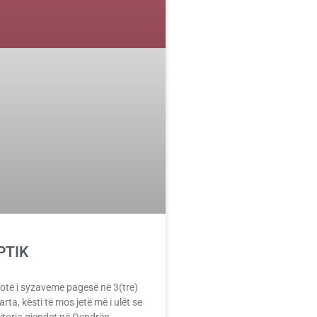
PTIK
lotë i syzaveme pagesë në 3(tre)
rta, kësti të mos jetë më i ulët se
itorja gjendet në Qendrën